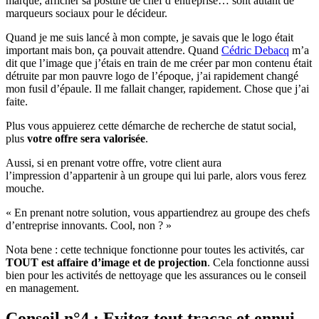
marque, afficher sa posture de chef d’entreprise… sont autant de
marqueurs sociaux pour le décideur.
Quand je me suis lancé à mon compte, je savais que le logo était
important mais bon, ça pouvait attendre. Quand
Cédric Debacq
m’a
dit que l’image que j’étais en train de me créer par mon contenu était
détruite par mon pauvre logo de l’époque, j’ai rapidement changé
mon fusil d’épaule. Il me fallait changer, rapidement. Chose que j’ai
faite.
Plus vous appuierez cette démarche de recherche de statut social,
plus
votre offre sera valorisée
.
Aussi, si en prenant votre offre, votre client aura
l’impression d’appartenir à un groupe qui lui parle, alors vous ferez
mouche.
« En prenant notre solution, vous appartiendrez au groupe des chefs
d’entreprise innovants. Cool, non ? »
Nota bene : cette technique fonctionne pour toutes les activités, car
TOUT est affaire d’image et de projection
. Cela fonctionne aussi
bien pour les activités de nettoyage que les assurances ou le conseil
en management.
Conseil n°4 : Evitez tout tracas et ennui